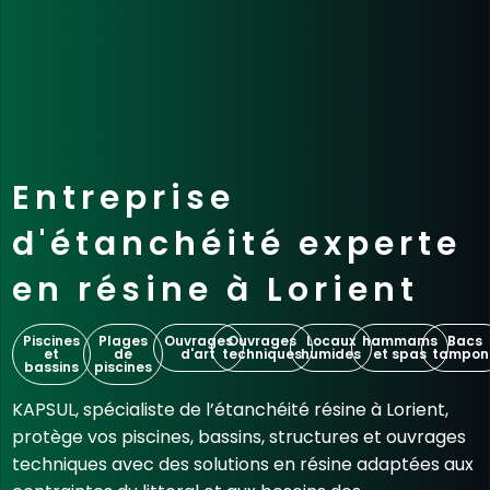
Entreprise
d'étanchéité experte
en résine à Lorient
Piscines
Plages
Ouvrages
Ouvrages
Locaux
hammams
Bacs
et
de
d'art
techniques
humides
et spas
tampon
bassins
piscines
KAPSUL, spécialiste de l’étanchéité résine à Lorient,
protège vos piscines, bassins, structures et ouvrages
techniques avec des solutions en résine adaptées aux