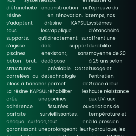
Nos systèmes
soit en
résister à
d’étanchéité en
construction ou
l’épreuve du
résine
en rénovation, la
temps, nos
s’adaptent à
résine KAPSUL
systèmes
tous les
s’applique
d’étanchéité
supports, qu’il
directement sur
offrent une
s’agisse de
le support
durabilité
piscines en
existant, sans
moyenne de 20
béton brut, de
dépose
à 25 ans selon
structures
préalable. Cette
l’usage et
carrelées ou de
technologie
l’entretien.
blocs à bancher.
permet de
Grâce à leur
La résine KAPSUL
réhabiliter les
haute résistance
crée une
piscines
aux UV, aux
adhérence
fissurées ou
variations de
parfaite sur
vieillissantes,
température et
chaque surface,
tout en
à la pression
garantissant une
prolongeant leur
hydraulique, les