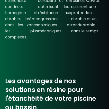
étanchéité
durabilité et en
résines KAPSUL
continue,
optimisant leur
assurent une
homogène et
résistance aux
protection
durable, même
agressions
durable et un
dans les zones
chimiques et
rendu stable
les plus
mécaniques.
dans le temps.
complexes.
Les avantages de nos
solutions en résine pour
l'étanchéité de votre piscine
ou bassin