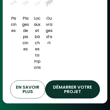
Pis
Pla
Loc
Ou
cin
ges
aux
vra
es
de
et
ges
pis
bâ
d’a
cin
ch
rt
es
es
ta
mp
ons
EN SAVOIR
DÉMARRER VOTRE
PLUS
PROJET