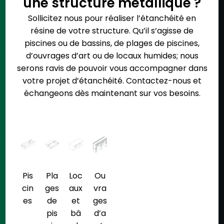
une structure métallique ?
Sollicitez nous
pour réaliser
l’étanchéité en
résine
de votre structure. Qu’il s’agisse de
piscines
ou de
bassins
, de
plages de piscines
,
d’
ouvrages d’art
ou de
locaux humides
; nous
serons ravis de pouvoir vous accompagner dans
votre
projet d’étanchéité
.
Contactez-nous
et
échangeons dès maintenant sur
vos besoins
.
Pis
Pla
Loc
Ou
cin
ges
aux
vra
es
de
et
ges
pis
bâ
d’a