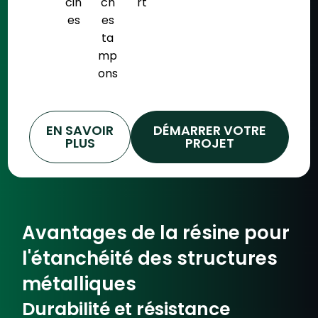
cin
ch
rt
es
es
ta
mp
ons
EN SAVOIR
DÉMARRER VOTRE
PLUS
PROJET
Avantages de la résine pour
l'étanchéité des structures
métalliques
Durabilité et résistance