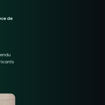
èce de
 rendu
ricants