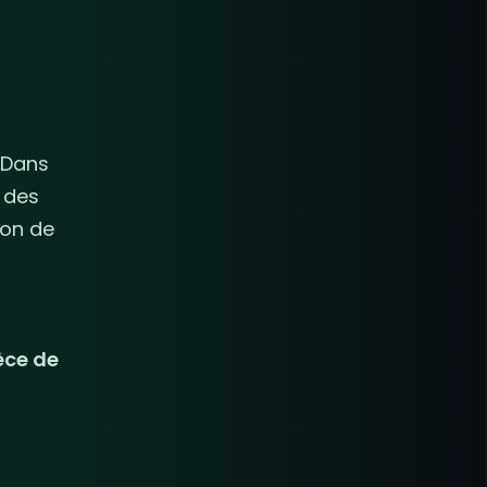
 Dans
 des
ion de
èce de