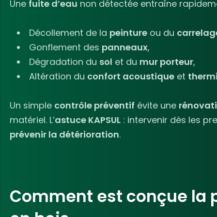
Une
fuite d’eau
non détectée entraîne rapide
Décollement
de la
peinture
ou du
carrelag
Gonflement des
panneaux
,
Dégradation du
sol
et du
mur porteur
,
Altération du
confort acoustique
et
therm
Un simple
contrôle préventif
évite une
rénovat
matériel. L’
astuce KAPSUL
: intervenir dès les p
prévenir la détérioration
.
Comment est conçue la pr