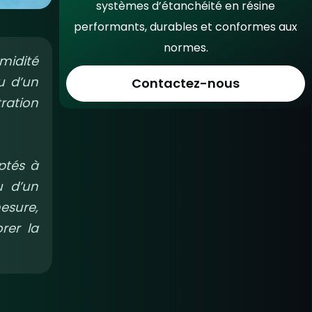
systèmes d’étanchéité en résine
performants, durables et conformes aux
normes.
midité
u d’un
Contactez-nous
tration
ptés à
u d’un
mesure,
rer la