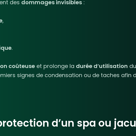
ment des
dommages invisibles
:
e
,
ique
.
ion coûteuse
et prolonge la
durée d’utilisation
d
remiers signes de condensation ou de taches afin 
otection d’un spa ou jacu