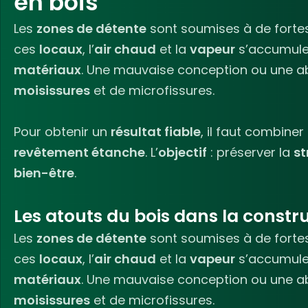
en bois
Les
zones de détente
sont soumises à de fortes
ces
locaux
, l’
air chaud
et la
vapeur
s’accumulen
matériaux
. Une mauvaise conception ou une 
moisissures
et de microfissures.
Pour obtenir un
résultat fiable
, il faut combiner
revêtement étanche
. L’
objectif
: préserver la
st
bien-être
.
Les atouts du bois dans la constr
Les
zones de détente
sont soumises à de fortes
ces
locaux
, l’
air chaud
et la
vapeur
s’accumulen
matériaux
. Une mauvaise conception ou une 
moisissures
et de microfissures.