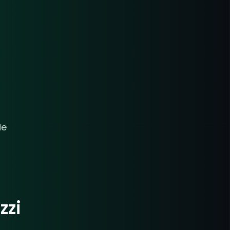
u
de
zzi