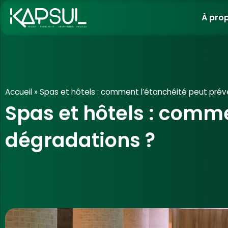
À pro
Aller
au
contenu
Accueil
»
Spas et hôtels : comment l’étanchéité peut préve
Spas et hôtels : comme
dégradations ?