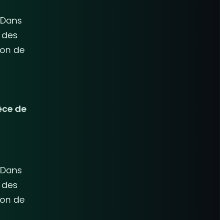
 Dans
 des
ion de
èce de
 Dans
 des
ion de