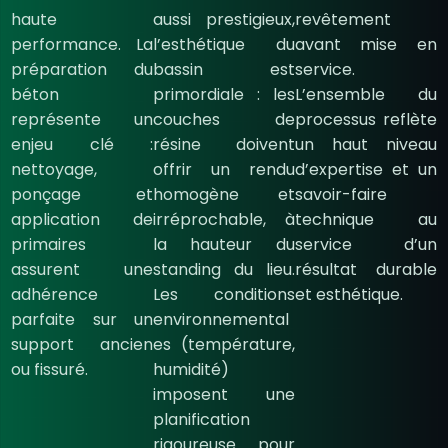
haute
aussi prestigieux,
revêtement
performance. La
l’esthétique du
avant mise en
préparation du
bassin est
service.
béton
primordiale : les
L’ensemble du
représente un
couches de
processus reflète
enjeu clé :
résine doivent
un haut niveau
nettoyage,
offrir un rendu
d’expertise et un
ponçage et
homogène et
savoir-faire
application de
irréprochable, à
technique au
primaires
la hauteur du
service d’un
assurent une
standing du lieu.
résultat durable
adhérence
Les conditions
et esthétique.
parfaite sur un
environnemental
support ancien
es (température,
ou fissuré.
humidité)
imposent une
planification
rigoureuse pour