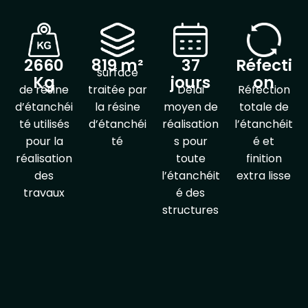
2660
819 m²
37
Réfecti
surface
Kg
jours
on
de résine
traitée par
Délai
Réfection
d’étanchéi
la résine
moyen de
totale de
té utilisés
d’étanchéi
réalisation
l’étanchéit
pour la
té
s pour
é et
réalisation
toute
finition
des
l’étanchéit
extra lisse
travaux
é des
structures