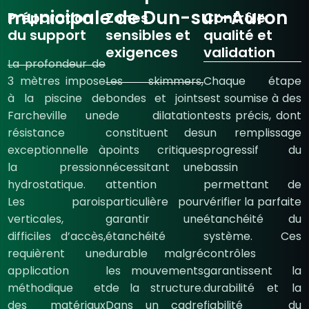
municipale de Dun-sur-Auron
Préparation
Zones
Contrôle
du support
sensibles et
qualité et
exigences
validation
La profondeur de
3 mètres impose
Les skimmers,
Chaque étape
à la piscine de
bondes et joints
est soumise à des
Farcheville une
de dilatation
tests précis, dont
résistance
constituent des
un remplissage
exceptionnelle à
points critiques
progressif du
la pression
nécessitant une
bassin
hydrostatique.
attention
permettant de
Les parois
particulière pour
vérifier la parfaite
verticales,
garantir une
étanchéité du
difficiles d’accès,
étanchéité
système. Ces
requièrent une
durable malgré
contrôles
application
les mouvements
garantissent la
méthodique et
de la structure.
durabilité et la
des matériaux
Dans un cadre
fiabilité du