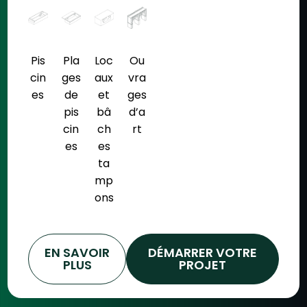
Pis
Pla
Loc
Ou
cin
ges
aux
vra
es
de
et
ges
pis
bâ
d’a
cin
ch
rt
es
es
ta
mp
ons
EN SAVOIR
DÉMARRER VOTRE
PLUS
PROJET